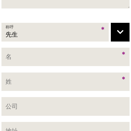
称呼
*
*
*