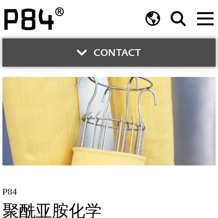
CONTACT
CONTACT PERSON
Günter Gasparin
Technical Support Fibres
Worldwide
Phone:
+43 7662 6006-3591
P84
email
聚酰亚胺化学