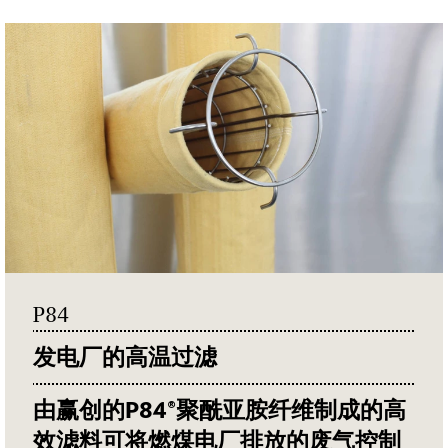
P84
发电厂的高温过滤
由赢创的
P84®
聚酰亚胺纤维制成的高
效滤料可将燃煤电厂排放的废气控制