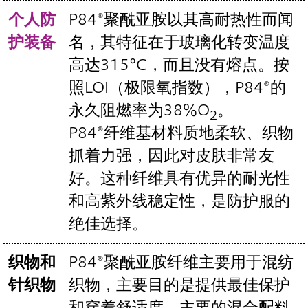
个人防
P84®聚酰亚胺以其高耐热性而闻
护装备
名，其特征在于玻璃化转变温度
高达315°C，而且没有熔点。按
照LOI（极限氧指数），P84®的
永久阻燃率为38%O
。
2
P84®纤维基材料质地柔软、织物
抓着力强，因此对皮肤非常友
好。这种纤维具有优异的耐光性
和高紫外线稳定性，是防护服的
绝佳选择。
织物和
P84®聚酰亚胺纤维主要用于混纺
针织物
织物，主要目的是提供最佳保护
和穿着舒适度。主要的混合配料