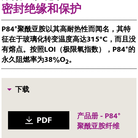
密封绝缘和保护
P84®
聚酰亚胺以其高耐热性而闻名，其特
征在于玻璃化转变温度高达
315°C
，而且没
有熔点。
按照
LOI
（极限氧指数），
P84®
的
永久阻燃率为
38%O
。
2
下载
产品册 - P84®
PDF
聚酰亚胺纤维