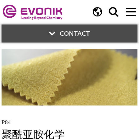
CONTACT
CONTACT PERSON
Günter Gasparin
Technical support fibres
Worldwide
Phone:
+43 7662 6006-3591
P84
email
聚酰亚胺化学