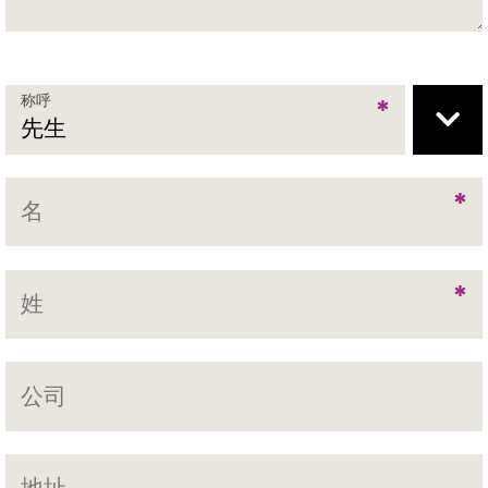
称呼
*
*
*