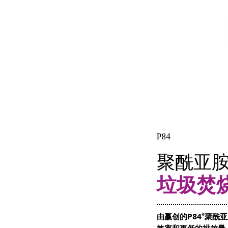
P84
聚酰亚
垃圾焚
由赢创的
P84®
聚酰亚