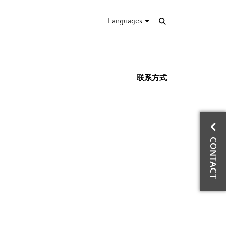
Languages
联系方式
CO
CONTACT
G
Tec
Wo
Ph
ema