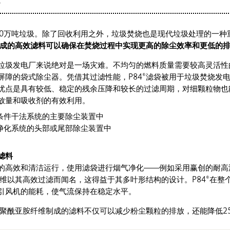
。
50万吨垃圾。除了回收利用之外，垃圾焚烧也是现代垃圾处理的一种
成的高效滤料可以确保在焚烧过程中实现更高的除尘效率和更低的
垃圾发电厂来说绝对是一场灾难。不均匀的燃料质量需要较高灵活性
屏障的袋式除尘器。凭借其过滤性能，P84®滤袋被用于垃圾焚烧发
优点是具有较低、稳定的残余压降和较长的过滤周期，对细颗粒物也
放量和吸收剂的有效利用。
条件干法系统的主要除尘装置中
净化系统的头部或尾部除尘装置中
滤料
的高效和清洁运行，使用滤袋进行烟气净化——例如采用赢创的耐高
纤维以其高效过滤而闻名，这得益于其多叶形结构的设计。P84®在整
引风机的能耗，使气流保持在稳定水平。
4®聚酰亚胺纤维制成的滤料不仅可以减少粉尘颗粒的排放，还能降低2