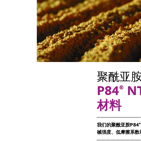
聚酰亚
P84®
材料
我们的聚酰亚胺P84
械强度、低摩擦系数