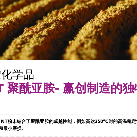
胺化学品
 NT 聚酰亚胺- 赢创制造的
® NT粉末结合了聚酰亚胺的卓越性能，例如高达350°C时的高温稳
和最小磨损.