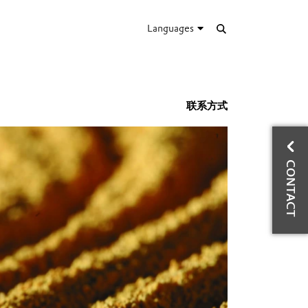
Languages
联系方式
CO
CONTACT
D
Tec
wo
Ph
ema